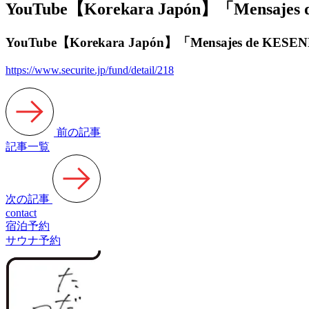
YouTube【Korekara Japón】「Mensaje
YouTube【Korekara Japón】「Mensajes de KE
https://www.securite.jp/fund/detail/218
前の記事
記事一覧
次の記事
contact
宿泊予約
サウナ予約