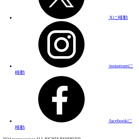
Xに移動
instagramに
移動
facebookに
移動
2024 moruyasuisan ALL RIGHTS RESERVED