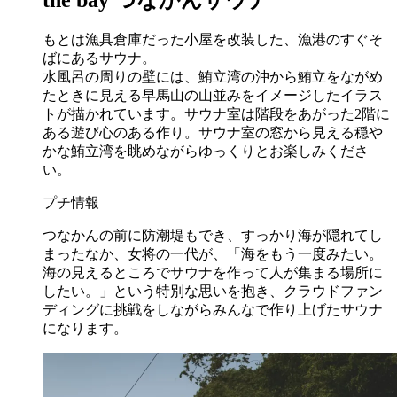
もとは漁具倉庫だった小屋を改装した、漁港のすぐそ
ばにあるサウナ。
水風呂の周りの壁には、鮪立湾の沖から鮪立をながめ
たときに見える早馬山の山並みをイメージしたイラス
トが描かれています。サウナ室は階段をあがった2階に
ある遊び心のある作り。サウナ室の窓から見える穏や
かな鮪立湾を眺めながらゆっくりとお楽しみくださ
い。
プチ情報
つなかんの前に防潮堤もでき、すっかり海が隠れてし
まったなか、女将の一代が、「海をもう一度みたい。
海の見えるところでサウナを作って人が集まる場所に
したい。」という特別な思いを抱き、クラウドファン
ディングに挑戦をしながらみんなで作り上げたサウナ
になります。