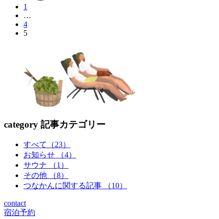
の
1
…
ペ
4
5
ー
ジ
送
り
category
記事カテゴリー
すべて（23）
お知らせ （4）
サウナ （1）
その他 （8）
つなかんに関する記事 （10）
contact
宿泊予約