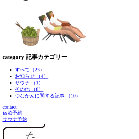
ペ
ー
ジ
送
り
category
記事カテゴリー
すべて（23）
お知らせ （4）
サウナ （1）
その他 （8）
つなかんに関する記事 （10）
contact
宿泊予約
サウナ予約